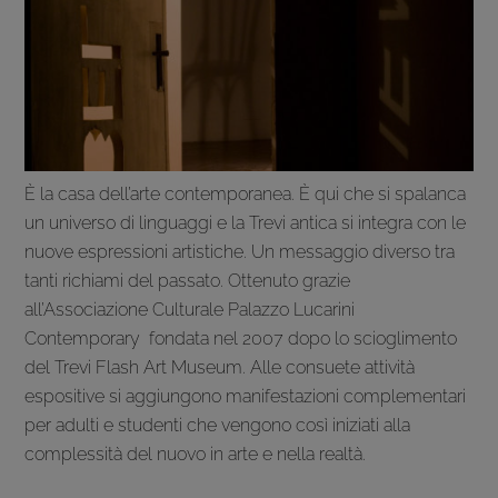
È la casa dell’arte contemporanea. È qui che si spalanca
un universo di linguaggi e la Trevi antica si integra con le
nuove espressioni artistiche. Un messaggio diverso tra
tanti richiami del passato. Ottenuto grazie
all’Associazione Culturale Palazzo Lucarini
Contemporary fondata nel 2007 dopo lo scioglimento
del Trevi Flash Art Museum. Alle consuete attività
espositive si aggiungono manifestazioni complementari
per adulti e studenti che vengono così iniziati alla
complessità del nuovo in arte e nella realtà.