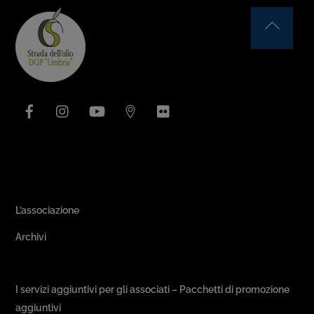
Back
To
Top
Facebook
Instagram
YouTube
Issuu
Flickr
Area Associativa
L’associazione
Archivi
Passeggiate & Buon Gusto
I servizi aggiuntivi per gli associati – Pacchetti di promozione
aggiuntivi