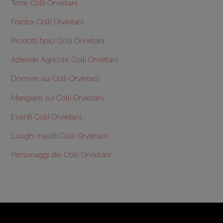
Terre Colli Orvietani
Frantoi Colli Orvietani
Prodotti tipici Colli Orvietani
Aziende Agricole Colli Orvietani
Dormire sui Colli Orvietani
Mangiare sui Colli Orvietani
Eventi Colli Orvietani
Luoghi insoliti Colli Orvietani
Personaggi dei Colli Orvietani