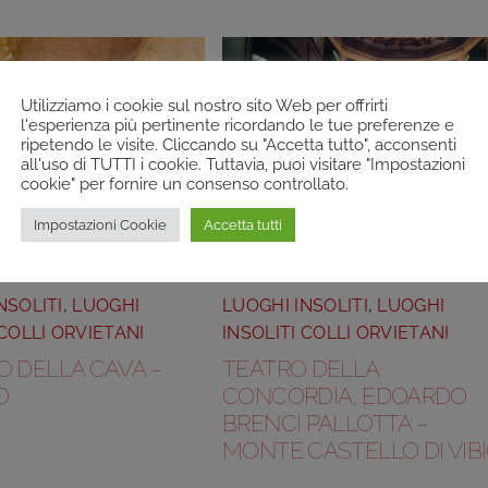
Utilizziamo i cookie sul nostro sito Web per offrirti
l'esperienza più pertinente ricordando le tue preferenze e
ripetendo le visite. Cliccando su "Accetta tutto", acconsenti
all'uso di TUTTI i cookie. Tuttavia, puoi visitare "Impostazioni
cookie" per fornire un consenso controllato.
Impostazioni Cookie
Accetta tutti
NSOLITI
,
LUOGHI
LUOGHI INSOLITI
,
LUOGHI
 COLLI ORVIETANI
INSOLITI COLLI ORVIETANI
O DELLA CAVA –
TEATRO DELLA
O
CONCORDIA, EDOARDO
BRENCI PALLOTTA –
MONTE CASTELLO DI VIB