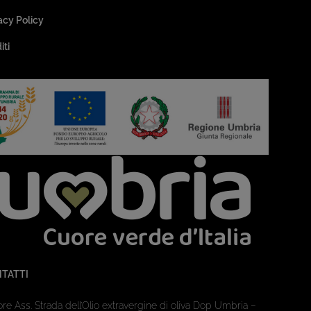
acy Policy
iti
TATTI
ore Ass. Strada dell’Olio extravergine di oliva Dop Umbria –