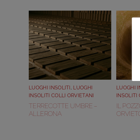
LUOGHI INSOLITI
,
LUOGHI
LUOGHI I
INSOLITI COLLI ORVIETANI
INSOLITI
TERRECOTTE UMBRE –
IL POZZ
ALLERONA
ORVIET