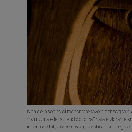
Non c’è bisogno di raccontare favole per sognare di
1978. Un atelier splendido, di raffinata e vibrante su
inconfondibili, come cavalli, bambole, scenografie,