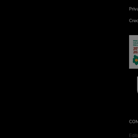
Priv
Cred
CON
Edit