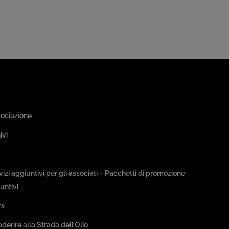
a Associativa
sociazione
ivi
sseggiate & Buon Gusto
rvizi aggiuntivi per gli associati – Pacchetti di promozione
untivi
s
aderire alla Strada dell’Olio