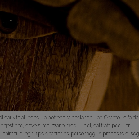
 dar vita al legno. La bottega Michelangeli, ad Orvieto, lo fa da
ggestione, dove si realizzano mobili unici, dai tratti peculiari
 animali di ogni tipo e fantasiosi personaggi. A proposito di sog