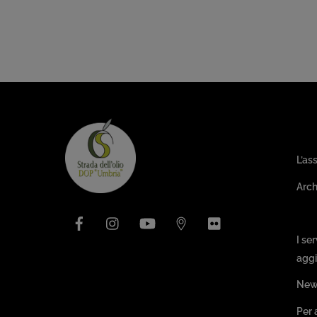
Are
L’as
Arch
Facebook
Instagram
YouTube
Issuu
Flickr
Pa
I se
aggi
New
Per 