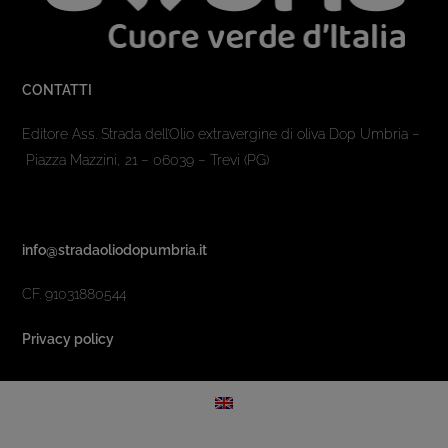
CONTATTI
Editore Ass. Strada dell’Olio extravergine di oliva Dop Umbria –
Piazza Mazzini, 21 – 06039 – Trevi (PG)
info@stradaoliodopumbria.it
CF. 91031880544
Privacy policy