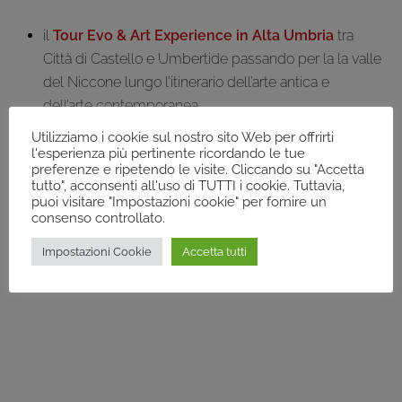
il
Tour Evo & Art Experience in Alta Umbria
tra
Città di Castello e Umbertide passando per la la valle
del Niccone lungo l’itinerario dell’arte antica e
dell’arte contemporanea.
Utilizziamo i cookie sul nostro sito Web per offrirti
l'esperienza più pertinente ricordando le tue
preferenze e ripetendo le visite. Cliccando su "Accetta
tutto", acconsenti all'uso di TUTTI i cookie. Tuttavia,
il
Tour Evo & Art Experience nei Colli Martani
tra
puoi visitare "Impostazioni cookie" per fornire un
Montefalco e Giano dell’Umbria, tra Medioevo e
consenso controllato.
Rinascimento, sulle orme di Francesco tra rocche e
Impostazioni Cookie
Accetta tutti
castelli.