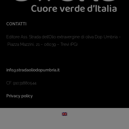
CONTATTI
Editore Ass. Strada dell’Olio extravergine di oliva Dop Umbria –
Piazza Mazzini, 21 – 06039 – Trevi (PG)
info@stradaoliodopumbria.it
CF. 91031880544
Privacy policy