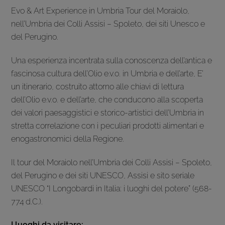
Evo & Art Experience in Umbria Tour del Moraiolo,
nell’Umbria dei Colli Assisi – Spoleto, dei siti Unesco e
del Perugino.
Una esperienza incentrata sulla conoscenza dell’antica e
fascinosa cultura dell’Olio e.v.o. in Umbria e dell’arte, E’
un itinerario, costruito attorno alle chiavi di lettura
dell’Olio e.v.o. e dell’arte, che conducono alla scoperta
dei valori paesaggistici e storico-artistici dell’Umbria in
stretta correlazione con i peculiari prodotti alimentari e
enogastronomici della Regione.
Il tour del Moraiolo nell’Umbria dei Colli Assisi – Spoleto,
del Perugino e dei siti UNESCO, Assisi e sito seriale
UNESCO “I Longobardi in Italia: i luoghi del potere” (568-
774 d.C.).
I luoghi da visitare: