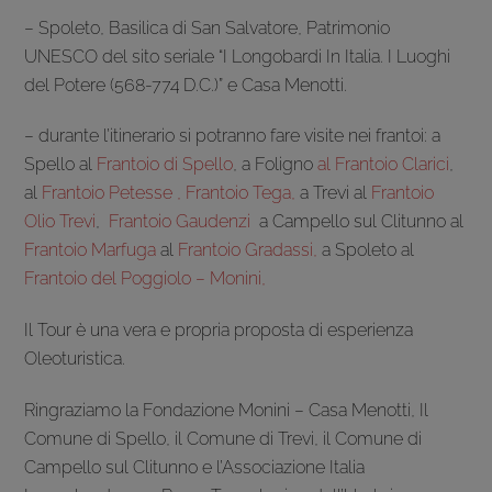
– Spoleto, Basilica di San Salvatore, Patrimonio
UNESCO del sito seriale “I Longobardi In Italia. I Luoghi
del Potere (568-774 D.C.)” e Casa Menotti.
– durante l’itinerario si potranno fare visite nei frantoi: a
Spello al
Frantoio di Spello
, a Foligno
al Frantoio Clarici
,
al
Frantoio Petesse ,
Frantoio Tega,
a Trevi al
Frantoio
Olio Trevi
,
Frantoio Gaudenzi
a Campello sul Clitunno al
Frantoio Marfuga
al
Frantoio Gradassi,
a Spoleto al
Frantoio del Poggiolo – Monini,
Il Tour è una vera e propria proposta di esperienza
Oleoturistica.
Ringraziamo la Fondazione Monini – Casa Menotti, Il
Comune di Spello, il Comune di Trevi, il Comune di
Campello sul Clitunno e l’Associazione Italia