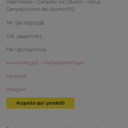
Viale Firenze – Campello sul Clitunno – 06042
Campello e fonti del clitunno (PG)
Tel +390743521338
Cell. 3494200063
Fax +390743270043
www.marfuga.it
–
marfuga@marfuga.it
Facebook
Instagram
Acquista qui i prodotti