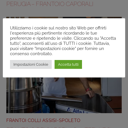
PERUGIA – FRANTOIO CAPORALI
Utilizziamo i cookie sul nostro sito Web per offrirti
l'esperienza più pertinente ricordando le tue
preferenze e ripetendo le visite. Cliccando su "Accetta
tutto", acconsenti all'uso di TUTTI i cookie. Tuttavia,
puoi visitare "Impostazioni cookie" per fornire un
consenso controllato.
Impostazioni Cookie
Accetta tutti
FRANTOI COLLI ASSISI-SPOLETO