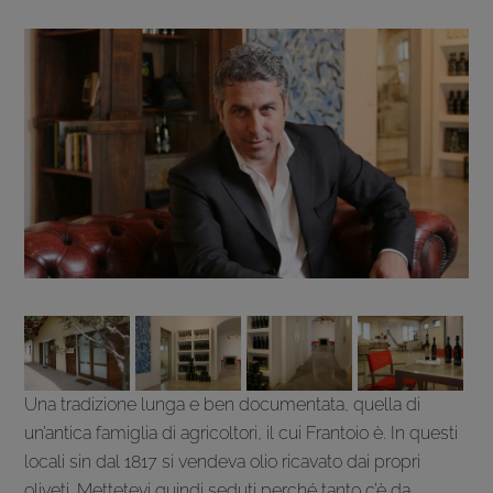
Una tradizione lunga e ben documentata, quella di
un’antica famiglia di agricoltori, il cui Frantoio è. In questi
locali sin dal 1817 si vendeva olio ricavato dai propri
oliveti. Mettetevi quindi seduti perché tanto c’è da