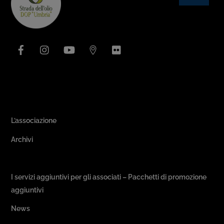
To
Top
Facebook
Instagram
YouTube
Issuu
Flickr
Area Associativa
L’associazione
Archivi
Passeggiate & Buon Gusto
I servizi aggiuntivi per gli associati – Pacchetti di promozione
aggiuntivi
News