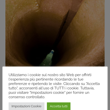
Utilizziamo i cookie sul nostro sito Web per offrirti
l'esperienza più pertinente ricordando le tue
preferenze e ripetendo le visite. Cliccando su "Accetta
LUOGHI INSOLITI
,
LUOGHI INSOLITI COLLI
tutto", acconsenti all'uso di TUTTI i cookie. Tuttavia,
puoi visitare "Impostazioni cookie" per fornire un
ORVIETANI
consenso controllato.
IL POZZO DELLA CAVA – ORVIETO
Impostazioni Cookie
Accetta tutti