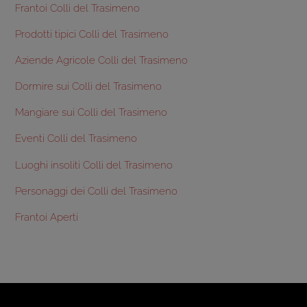
Frantoi Colli del Trasimeno
Prodotti tipici Colli del Trasimeno
Aziende Agricole Colli del Trasimeno
Dormire sui Colli del Trasimeno
Mangiare sui Colli del Trasimeno
Eventi Colli del Trasimeno
Luoghi insoliti Colli del Trasimeno
Personaggi dei Colli del Trasimeno
Frantoi Aperti