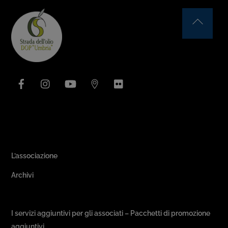
Back
To
Top
Facebook
Instagram
YouTube
Issuu
Flickr
Area Associativa
L’associazione
Archivi
Passeggiate & Buon Gusto
I servizi aggiuntivi per gli associati – Pacchetti di promozione
aggiuntivi