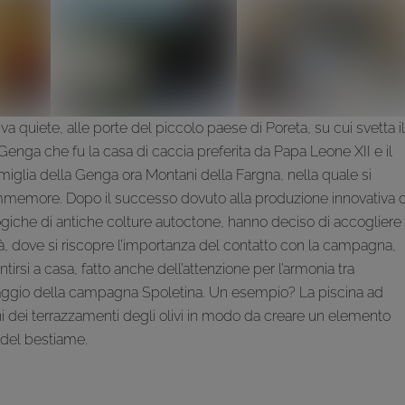
a quiete, alle porte del piccolo paese di Poreta, su cui svetta il
 Genga che fu la casa di caccia preferita da Papa Leone XII e il
miglia della Genga ora Montani della Fargna, nella quale si
immemore. Dopo il successo dovuto alla produzione innovativa d
ologiche di antiche colture autoctone, hanno deciso di accogliere
alità, dove si riscopre l’importanza del contatto con la campagna,
irsi a casa, fatto anche dell’attenzione per l’armonia tra
aesaggio della campagna Spoletina. Un esempio? La piscina ad
ni dei terrazzamenti degli olivi in modo da creare un elemento
 del bestiame.
o