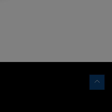
Back
To
Top