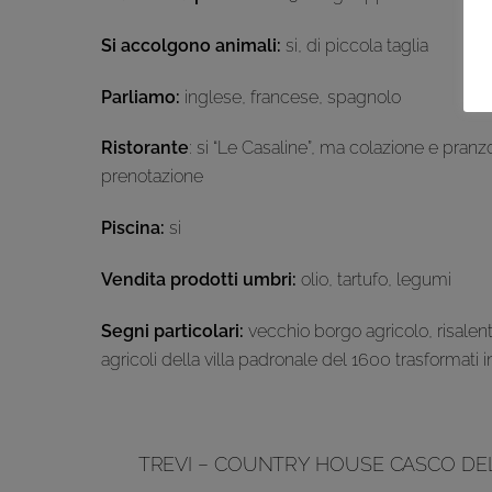
Si accolgono animali:
si, di piccola taglia
Parliamo:
inglese, francese, spagnolo
Ristorante
: si “Le Casaline”, ma colazione e pranz
prenotazione
Piscina:
si
Vendita prodotti umbri:
olio, tartufo, legumi
Segni particolari:
vecchio borgo agricolo, risalen
agricoli della villa padronale del 1600 trasformati
TREVI – COUNTRY HOUSE CASCO DE