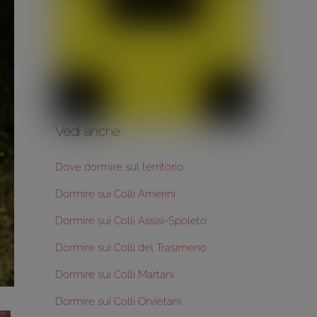
Vedi anche:
Dove dormire sul territorio
Dormire sui Colli Amerini
Dormire sui Colli Assisi-Spoleto
Dormire sui Colli del Trasimeno
Dormire sui Colli Martani
Dormire sui Colli Orvietani