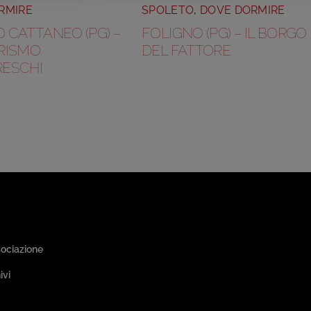
RMIRE
SPOLETO
,
DOVE DORMIRE
 CATTANEO (PG) –
FOLIGNO (PG) – IL BORGO
RISMO
DEL FATTORE
ESCHI
a Associativa
sociazione
ivi
sseggiate & Buon Gusto