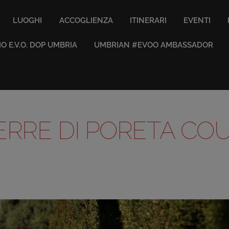
LUOGHI
ACCOGLIENZA
ITINERARI
EVENTI
IO E.V.O. DOP UMBRIA
UMBRIAN #EVOO AMBASSADOR
ERRE DI PORETA C