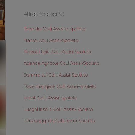
Altro da scoprire:
Terre dei Colli Assisi e Spoleto
Frantoi Colli Assisi-Spoleto
Prodotti tipici Colli Assisi-Spoleto
Aziende Agricole Colli Assisi-Spoleto
Dormire sui Colli Assisi-Spoleto
Dove mangiare Colli Assisi-Spoleto
Eventi Colli Assisi-Spoleto
Luoghi insoliti Colli Assisi-Spoleto
Personaggi dei Colli Assisi-Spoleto