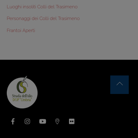
Luoghi insoliti Colli del Trasimeno
Personaggi dei Colli del Trasimeno
Frantoi Aperti
Back
To
Top
Facebook
Instagram
YouTube
Issuu
Flickr