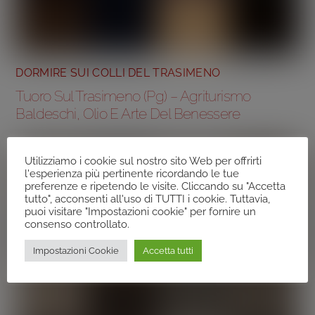
DORMIRE SUI COLLI DEL TRASIMENO
Tuoro Sul Trasimeno (Pg) – Agriturismo
Baldeschi, Olio E Arte Del Benessere
Utilizziamo i cookie sul nostro sito Web per offrirti
l'esperienza più pertinente ricordando le tue
preferenze e ripetendo le visite. Cliccando su "Accetta
tutto", acconsenti all'uso di TUTTI i cookie. Tuttavia,
puoi visitare "Impostazioni cookie" per fornire un
consenso controllato.
Impostazioni Cookie
Accetta tutti