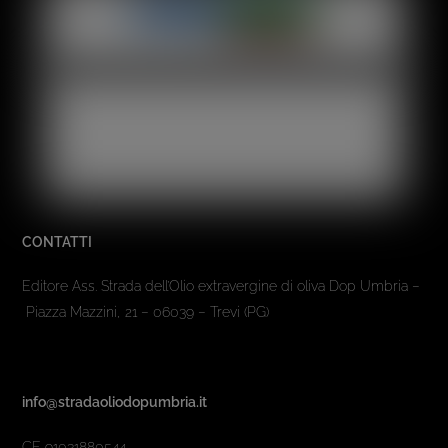
CONTATTI
Editore Ass. Strada dell’Olio extravergine di oliva Dop Umbria –
Piazza Mazzini, 21 – 06039 – Trevi (PG)
info@stradaoliodopumbria.it
CF. 91031880544