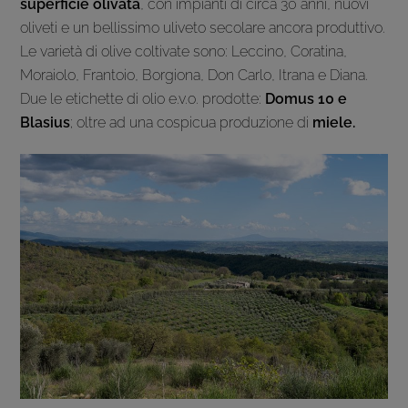
superficie olivata
, con impianti di circa 30 anni, nuovi
oliveti e un bellissimo uliveto secolare ancora produttivo.
Le varietà di olive coltivate sono: Leccino, Coratina,
Moraiolo, Frantoio, Borgiona, Don Carlo, Itrana e Diana.
Due le etichette di olio e.v.o. prodotte:
Domus 10 e
Blasius
; oltre ad una cospicua produzione di
miele.