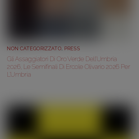
NON CATEGORIZZATO
,
PRESS
Gli Assaggiatori Di Oro Verde Dell’Umbria
2026, Le Semifinali Di Ercole Olivario 2026 Per
L’Umbria