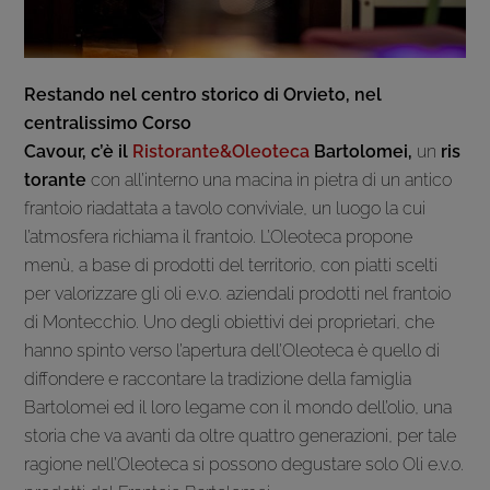
Restando nel centro storico di
Orvieto,
nel
centralissimo
Corso
Cavour
,
c’è
il
Ristorante&Oleoteca
Bartolomei,
un
ris
torante
con all’interno una macina in pietra di un antico
frantoio riadattata a tavolo conviviale, un luogo la cui
l’atmosfera richiama il frantoio. L’Oleoteca propone
menù, a base di prodotti del territorio, con piatti scelti
per valorizzare gli oli e.v.o. aziendali prodotti nel frantoio
di Montecchio. Uno degli obiettivi dei proprietari, che
hanno spinto verso l’apertura dell’Oleoteca è quello di
diffondere e raccontare la tradizione della famiglia
Bartolomei ed il loro legame con il mondo dell’olio, una
storia che va avanti da oltre quattro generazioni, per tale
ragione nell’Oleoteca si possono degustare solo Oli e.v.o.