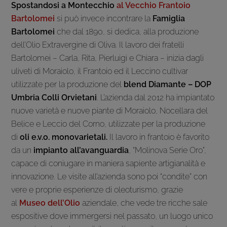
Spostandosi a Montecchio
al Vecchio Frantoio
Bartolomei
si può invece incontrare la
Famiglia
Bartolomei
che dal 1890, si dedica, alla produzione
dell’Olio Extravergine di Oliva. Il lavoro dei fratelli
Bartolomei – Carla, Rita, Pierluigi e Chiara – inizia dagli
uliveti di Moraiolo, il Frantoio ed il Leccino cultivar
utilizzate per la produzione del
blend Diamante – DOP
Umbria Colli Orvietani
. L’azienda dal 2012 ha impiantato
nuove varietà e nuove piante di Moraiolo, Nocellara del
Belice e Leccio del Corno, utilizzate per la produzione
di
oli e.v.o. monovarietali.
Il lavoro in frantoio è favorito
da un
impianto all’avanguardia
, “Molinova Serie Oro”,
capace di coniugare in maniera sapiente artigianalità e
innovazione. Le visite all’azienda sono poi “condite” con
vere e proprie esperienze di oleoturismo, grazie
al
Museo dell’Olio
aziendale, che vede tre ricche sale
espositive dove immergersi nel passato, un luogo unico