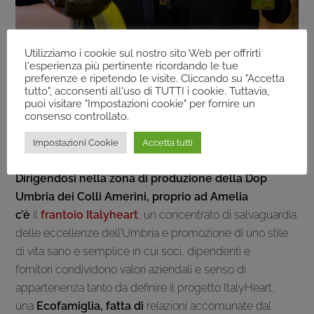
Utilizziamo i cookie sul nostro sito Web per offrirti
l'esperienza più pertinente ricordando le tue
preferenze e ripetendo le visite. Cliccando su "Accetta
tutto", acconsenti all'uso di TUTTI i cookie. Tuttavia,
puoi visitare "Impostazioni cookie" per fornire un
consenso controllato.
Impostazioni Cookie
Accetta tutti
Dirigendosi nella zona di produzione della Dop
Umbria dei Colli Amerini, proprio ad Amelia
c’è
il
frantoio Italyheart
, un concentrato di salvaguardia
delle eccellenze dell’Umbria e promozione di uno stile
di vita sano e semplice in cui soci, dipendenti e
fornitori condividono valori aziendali e senso di
appartenenza tanto da definire il progetto ItalyHeart,
una
Ecofamiglia,
fatta di
relazioni accomunate dal