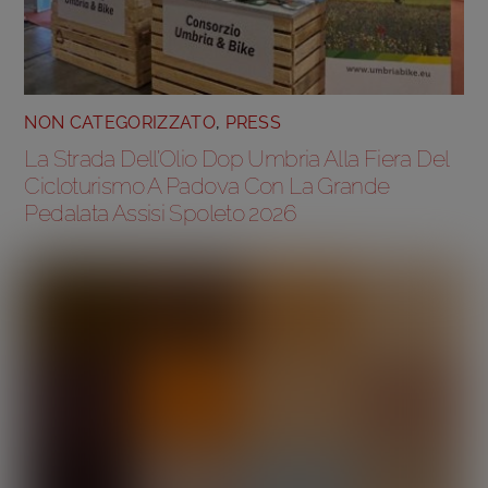
NON CATEGORIZZATO
,
PRESS
La Strada Dell’Olio Dop Umbria Alla Fiera Del
Cicloturismo A Padova Con La Grande
Pedalata Assisi Spoleto 2026