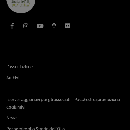
To
Top
Facebook
Instagram
YouTube
Issuu
Flickr
Area Associativa
L’associazione
Archivi
Passeggiate & Buon Gusto
I servizi aggiuntivi per gli associati – Pacchetti di promozione
aggiuntivi
News
Per aderire alla Strada dell’Olio