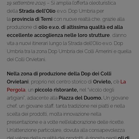
19 settembre 2025
– Si amplia l’offerta oleoturistica
della
Strada dell’Olio
e.v.o. Dop Umbria per
la
provincia di Terni
con nuove realtà che, grazie alla
produzione di
olio e.v.o. di altissima qualità ed alla
eccellente accoglienza nelle loro strutture
, danno
vita a nuovi itinerari lungo la Strada dell’Olio e.v.o. Dop
Umbria tra la zona Dop Umbria dei Colli Amerini e quella
dei Colli Orvietani.
Nella zona di produzione della Dop dei Colli
Orvietani
, proprio nel centro storico di
Orvieto,
c’è
La
Pergola
, un
piccolo ristorante,
nel “vicolo degli
artigiani”, adiacente alla
Piazza del Duomo.
Un giovane
chef, un giovane staff, tanta tradizione nei piatti e nella
scelta dei prodotti, molta innovazione nella
presentazione e a volte nell’elaborazione delle ricette.
Un’attenzione particolare, dovuta alla consapevolezza
del valore della qualità dei prodotti, è riposta negli
oli di