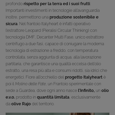
profondo
rispetto per la terra ed i suoi frutti
.
Importanti investimenti in tecnologie all’avanguardia
inoltre, permettono una
produzione sostenibile e
sicura
. Nel frantoio Italyheart è infatti operativo
l’estrattore Leopard (Pieralisi Circular Thinking) con
tecnologia DMF, Decanter Multi Fase, unico estrattore
centrifugo a due fasi, capace di coniugare la moderna
tecnologia di estrazione a freddo, con temperatura
controllata, senza aggiunta di acqua, alla lavorazione
partitaria, che garantisce una qualità eccelsa dell’olio
estratto, una resa più alta e consumi ridotti, sia idrici che
energetici. Fiore all’occhiello del
progetto Italyheart
è
poi il
Molino delle Fate
, un Frantoio sperimentale con
sede a Guardea, dove ogni anno nasce
l’Infinito,
un
olio
e.v.o.
prodotto in
quantità limitata
, esclusivamente
da
olive Rajo
del territorio.