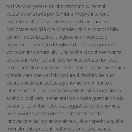
coltiva circa 9000 ulivi, che crescono su terreni
vulcanici, una rarità per l’Umbria. Proprio il terreno
conferisce all’olio e.v.o. del Frantoio Ranchino una
particolare sapidità che lo rende unico e riconoscibile.
Da non molto Eugenio, un giovane e meticoloso
agronomo, ha scelto di togliere dalla sua proprietà la
vigna per impiantare ulivi, una scelta in controtendenza
la sua, anche un po’ anti economica, dettata non solo
dalla particolare vocazione del terreno, ma anche da una
grande passione per l’olivicoltura. Il risultato del suo
lavoro e delle sue scelte agronomiche e in frantoio,
infatti, sono oli pluri premiati e raffinatissimi. Eugenio ha
scelto di coltivare in maniera tradizionale guardando alla
sostenibilità ambientale, paesaggistica ed economica;
nei nuovi impianti ha deciso però di fare anche
innovazione: ha impiantato altre cultivar rispetto a quelle
normalmente presenti nell’areale orvietano, varietà