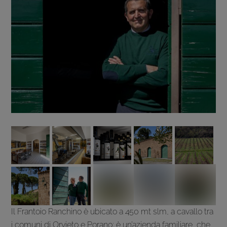
Il Frantoio Ranchino è ubicato a 450 mt slm, a cavallo tra
i comuni di Orvieto e Porano; è un’azienda familiare, che