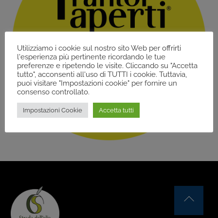
Utilizziamo i cookie sul nostro sito Web per offrirti
l'esperienza più pertinente ricordando le tue
preferenze e ripetendo le visite. Cliccando su "Accetta
tutto", acconsenti all'uso di TUTTI i cookie. Tuttavia,
puoi visitare "Impostazioni cookie" per fornire un
consenso controllato.
Impostazioni Cookie
Accetta tutti
Back