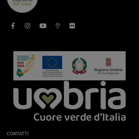
To
Top
Facebook
Instagram
YouTube
Issuu
Flickr
CONTATTI