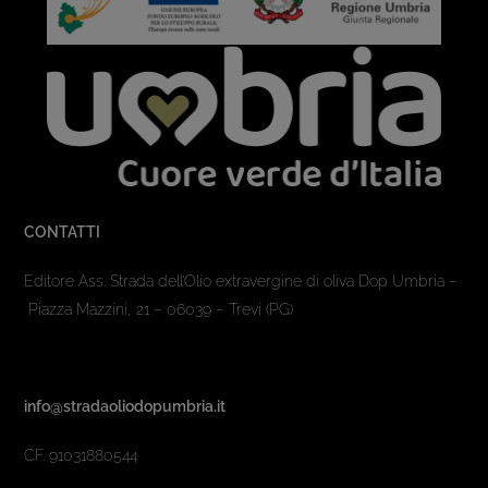
CONTATTI
Editore Ass. Strada dell’Olio extravergine di oliva Dop Umbria –
Piazza Mazzini, 21 – 06039 – Trevi (PG)
info@stradaoliodopumbria.it
CF. 91031880544