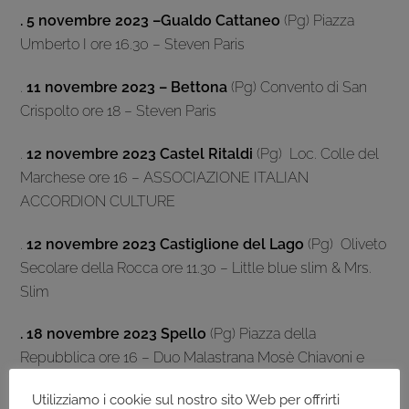
. 5 novembre 2023 –Gualdo Cattaneo
(Pg) Piazza
Umberto I ore 16.30 – Steven Paris
.
11 novembre 2023 – Bettona
(Pg) Convento di San
Crispolto ore 18 – Steven Paris
.
12 novembre 2023 Castel Ritaldi
(Pg) Loc. Colle del
Marchese ore 16 – ASSOCIAZIONE ITALIAN
ACCORDION CULTURE
.
12 novembre 2023 Castiglione del Lago
(Pg) Oliveto
Secolare della Rocca ore 11.30 – Little blue slim & Mrs.
Slim
. 18 novembre 2023 Spello
(Pg) Piazza della
Repubblica ore 16 – Duo Malastrana Mosè Chiavoni e
Brufani
Utilizziamo i cookie sul nostro sito Web per offrirti