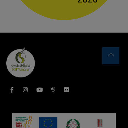
Back
To
Top
Facebook
Instagram
YouTube
Issuu
Flickr