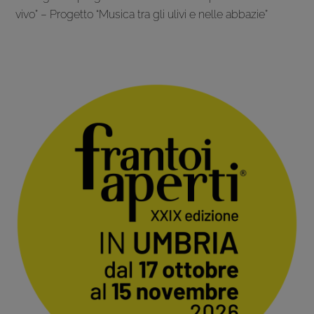
vivo” – Progetto “Musica tra gli ulivi e nelle abbazie”