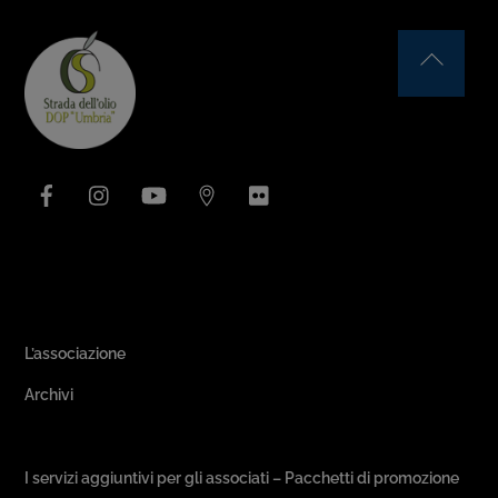
Back
To
Top
Facebook
Instagram
YouTube
Issuu
Flickr
Area Associativa
L’associazione
Archivi
Passeggiate & Buon Gusto
I servizi aggiuntivi per gli associati – Pacchetti di promozione