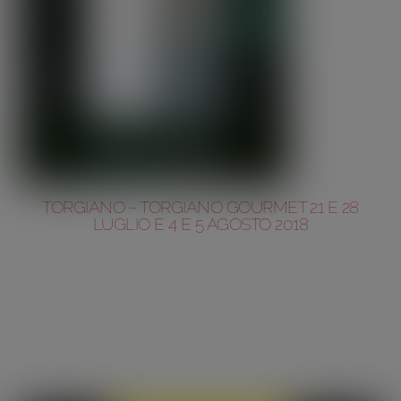
TORGIANO – TORGIANO GOURMET 21 E 28
LUGLIO E 4 E 5 AGOSTO 2018