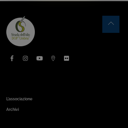
Back
To
Top
Facebook
Instagram
YouTube
Issuu
Flickr
Area Associativa
L’associazione
Archivi
Passeggiate & Buon Gusto