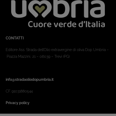
CONTATTI
Editore Ass. Strada dell’Olio extravergine di oliva Dop Umbria –
Piazza Mazzini, 21 – 06039 – Trevi (PG)
info@stradaoliodopumbria.it
CF. 91031880544
Privacy policy