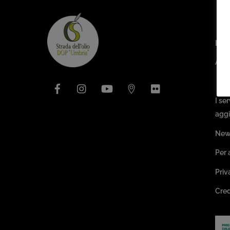
Are
L’as
Arch
Facebook
Instagram
YouTube
Issuu
Flickr
Pa
I se
aggi
New
Per 
Priv
Cred