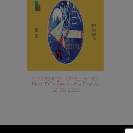
Orvieto (Pg) – ONE, Orvieto
Notti D’Estate 2026 – Fino Al
02-08-2026