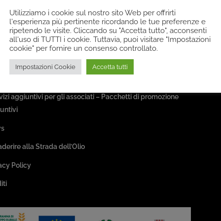
Utilizziamo i cookie sul nostro sito Web per offrirti
a Associativa
l'esperienza più pertinente ricordando le tue preferenze e
ripetendo le visite. Cliccando su "Accetta tutto", acconsenti
all'uso di TUTTI i cookie. Tuttavia, puoi visitare "Impostazioni
sociazione
cookie" per fornire un consenso controllato.
ivi
Impostazioni Cookie
Accetta tutti
sseggiate & Buon Gusto
rvizi aggiuntivi per gli associati – Pacchetti di promozione
untivi
s
aderire alla Strada dell’Olio
acy Policy
iti