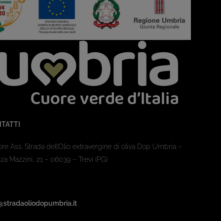
TATTI
ore Ass. Strada dell’Olio extravergine di oliva Dop Umbria –
za Mazzini, 21 – 06039 – Trevi (PG)
@stradaoliodopumbria.it