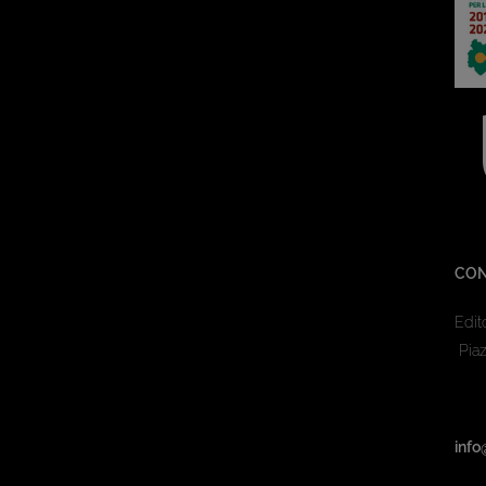
CON
Edit
Piaz
info