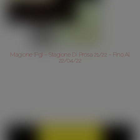
Magione (Pg) – Stagione Di Prosa 21/22 – Fino Al
22/04/22