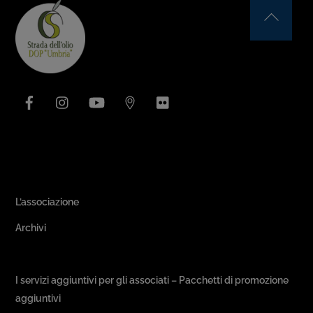
Back
To
Top
Facebook
Instagram
YouTube
Issuu
Flickr
Area Associativa
L’associazione
Archivi
Passeggiate & Buon Gusto
I servizi aggiuntivi per gli associati – Pacchetti di promozione
aggiuntivi