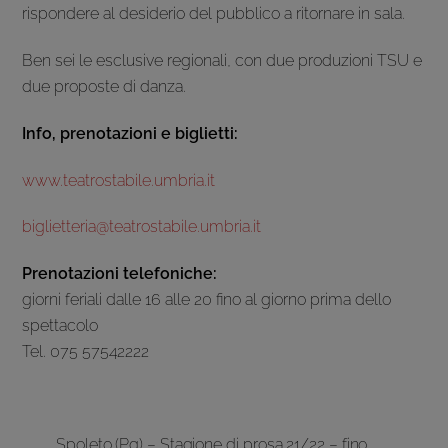
rispondere al desiderio del pubblico a ritornare in sala.
Ben sei le esclusive regionali, con due produzioni TSU e
due proposte di danza.
Info, prenotazioni e biglietti:
www.teatrostabile.umbria.it
biglietteria@teatrostabile.umbria.it
Prenotazioni telefoniche:
giorni feriali dalle 16 alle 20 fino al giorno prima dello
spettacolo
Tel. 075 57542222
Spoleto (Pg) – Stagione di prosa 21/22 – fino