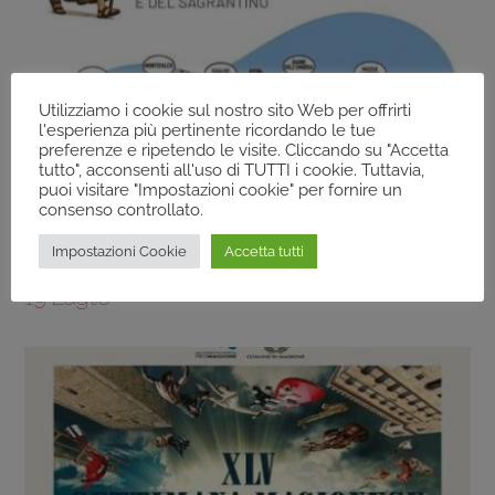
Utilizziamo i cookie sul nostro sito Web per offrirti
l'esperienza più pertinente ricordando le tue
preferenze e ripetendo le visite. Cliccando su "Accetta
tutto", acconsenti all'uso di TUTTI i cookie. Tuttavia,
puoi visitare "Impostazioni cookie" per fornire un
ARCHIVIO
consenso controllato.
Trevi (Pg) – “San Francesco Nelle Terre Del
Impostazioni Cookie
Accetta tutti
Sagrantino”, Trekking Per BAMBINI – Dal 18 Al
19 Luglio