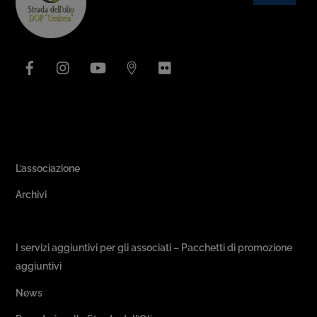
To
Top
Facebook
Instagram
YouTube
Issuu
Flickr
Area Associativa
L’associazione
Archivi
Passeggiate & Buon Gusto
I servizi aggiuntivi per gli associati – Pacchetti di promozione
aggiuntivi
News