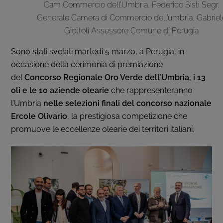
Cam Commercio dell’Umbria, Federico Sisti Segr.
Generale Camera di Commercio dell’umbria, Gabriel
Giottoli Assessore Comune di Perugia
Sono stati svelati martedì 5 marzo, a Perugia, in
occasione della cerimonia di premiazione
del
Concorso Regionale Oro Verde dell’Umbria,
i 13
oli e le
10 aziende olearie
che rappresenteranno
l’Umbria
nelle selezioni finali del concorso nazionale
Ercole Olivario
, la prestigiosa competizione che
promuove le eccellenze olearie dei territori italiani.