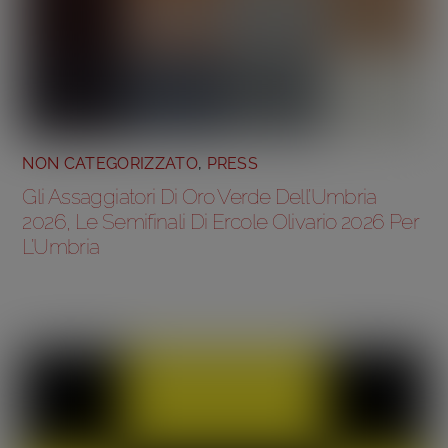
NON CATEGORIZZATO
,
PRESS
Gli Assaggiatori Di Oro Verde Dell’Umbria
2026, Le Semifinali Di Ercole Olivario 2026 Per
L’Umbria