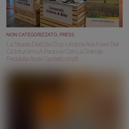
NON CATEGORIZZATO
,
PRESS
La Strada Dell’Olio Dop Umbria Alla Fiera Del
Cicloturismo A Padova Con La Grande
Pedalata Assisi Spoleto 2026