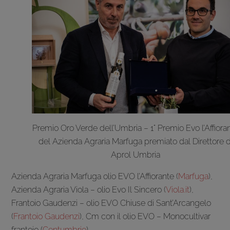
Premio Oro Verde dell’Umbria – 1° Premio Evo l’Affiora
del Azienda Agraria Marfuga premiato dal Direttore d
Aprol Umbria
Azienda Agraria Marfuga olio EVO l’Affiorante (
Marfuga
),
Azienda Agraria Viola – olio Evo Il Sincero (
Viola.it
),
Frantoio Gaudenzi – olio EVO Chiuse di Sant’Arcangelo
(
Frantoio Gaudenzi
), Cm con il olio EVO – Monocultivar
frantoio (
Centumbrie
).