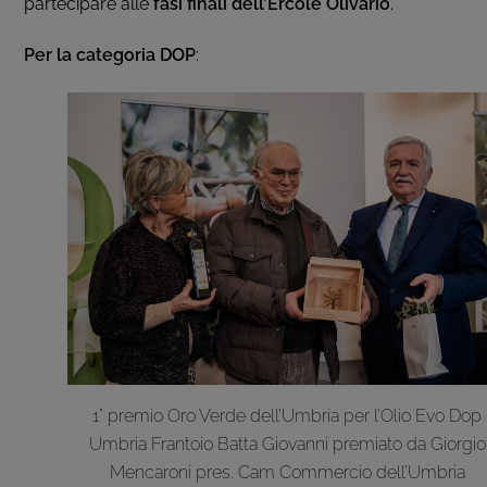
partecipare alle
fasi
finali dell’Ercole Olivario
.
Per la
categoria DOP
:
1° premio Oro Verde dell’Umbria per l’Olio Evo Dop
Umbria Frantoio Batta Giovanni premiato da Giorgio
Mencaroni pres. Cam Commercio dell’Umbria