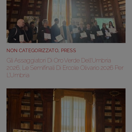
NON CATEGORIZZATO
,
PRESS
Gli Assaggiatori Di Oro Verde Dell’Umbria
2026, Le Semifinali Di Ercole Olivario 2026 Per
L’Umbria