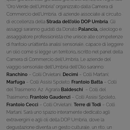
“Oro Verde dell’Umbria” organizzato dalla Camera di
Commercio dell’Umbria, di aziende associate al circuito
di eccellenza della
Strada dell’olio DOP Umbria
. Gli
assaggi saranno guidati da Donato
Palancia,
oleologo e
assaggiatore professionista che unisce alle competenze
di frantoio un’attenta analisi sensoriale, capace di leggere
un olio come si legge un territorio
.
iscritto nel panel della
Camera di Commercio dell’Umbria. Le aziende del
viaggio sensoriale dell’Umbria dell’Olio saranno:
Ranchino
– Colli Orvietani;
Decimi
– Colli Martani;
Marfuga
– Colli Assisi Spoleto;
Frantoio Batta
– Colli
del Trasimeno; Az. Agraria
Baldeschi
– Colli del
Trasimeno;
Frantoio Gaudenzi
– Colli Assisi Spoleto,
Frantoio Cecci
– Colli Orvietani,
Terre di Todi
– Colli
Martani. Sarà uno spazio interamente dedicato agli
extravergini e agli oli della DOP Umbria, dove la
degustazione diventa un gesto culturale, un rito, un