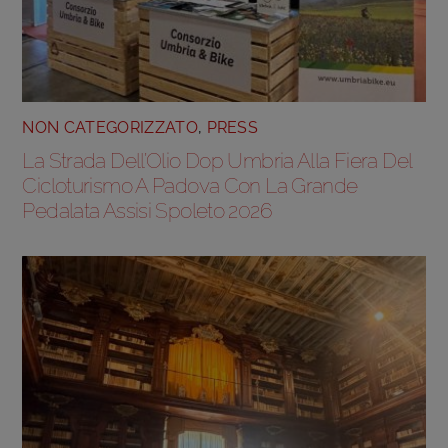
NON CATEGORIZZATO
,
PRESS
La Strada Dell’Olio Dop Umbria Alla Fiera Del
Cicloturismo A Padova Con La Grande
Pedalata Assisi Spoleto 2026