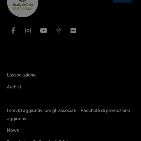
To
Top
Facebook
Instagram
YouTube
Issuu
Flickr
Area Associativa
L’associazione
Archivi
Passeggiate & Buon Gusto
I servizi aggiuntivi per gli associati – Pacchetti di promozione
aggiuntivi
News