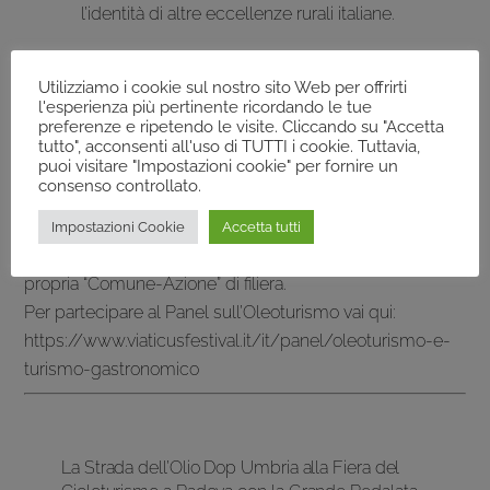
l’identità di altre eccellenze rurali italiane.
Nuove normative e opportunità:
Focus sugli
Utilizziamo i cookie sul nostro sito Web per offrirti
strumenti legislativi dedicati ai piccoli produttori e
l'esperienza più pertinente ricordando le tue
ai destination manager per intercettare i flussi del
preferenze e ripetendo le visite. Cliccando su "Accetta
turismo lento ed eco-sostenibile.
tutto", acconsenti all'uso di TUTTI i cookie. Tuttavia,
puoi visitare "Impostazioni cookie" per fornire un
consenso controllato.
L’evento vedrà la partecipazione di amministratori,
accademici, giornalisti di settore e addetti ai lavori, uniti
Impostazioni Cookie
Accetta tutti
per trasformare la comunicazione turistica in una vera e
propria “Comune-Azione” di filiera.
Per partecipare al Panel sull’Oleoturismo vai qui:
https://www.viaticusfestival.it/it/panel/oleoturismo-e-
turismo-gastronomico
La Strada dell’Olio Dop Umbria alla Fiera del