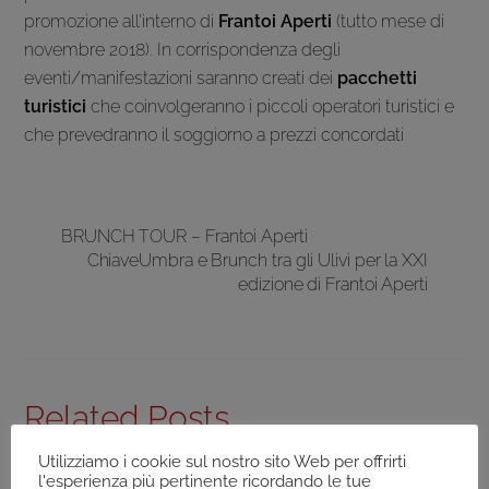
promozione all’interno di
Frantoi Aperti
(tutto mese di
novembre 2018). In corrispondenza degli
eventi/manifestazioni saranno creati dei
pacchetti
turistici
che coinvolgeranno i piccoli operatori turistici e
che prevedranno il soggiorno a prezzi concordati
BRUNCH TOUR – Frantoi Aperti
ChiaveUmbra e Brunch tra gli Ulivi per la XXI
edizione di Frantoi Aperti
Related Posts
Utilizziamo i cookie sul nostro sito Web per offrirti
l'esperienza più pertinente ricordando le tue