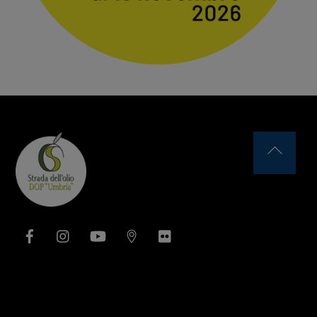
Back
To
Top
Facebook
Instagram
YouTube
Issuu
Flickr
Area Associativa