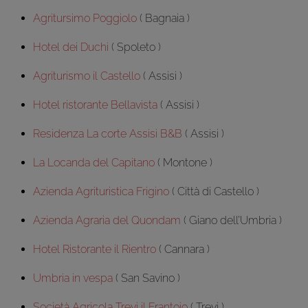
Agritursimo Poggiolo
( Bagnaia )
Hotel dei Duchi
( Spoleto )
Agriturismo il Castello
( Assisi )
Hotel ristorante Bellavista
( Assisi )
Residenza La corte Assisi B&B
( Assisi )
La Locanda del Capitano
( Montone )
Azienda Agrituristica Frigino
( Città di Castello )
Azienda Agraria del Quondam
( Giano dell’Umbria )
Hotel Ristorante il Rientro
( Cannara )
Umbria in vespa
( San Savino )
Società Agricola Trevi il Frantoio
( Trevi )