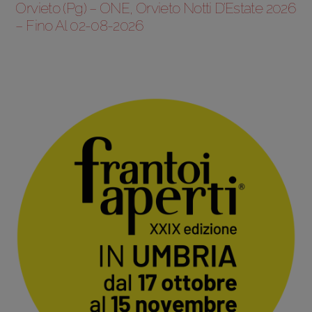
Orvieto (Pg) – ONE, Orvieto Notti D’Estate 2026
– Fino Al 02-08-2026