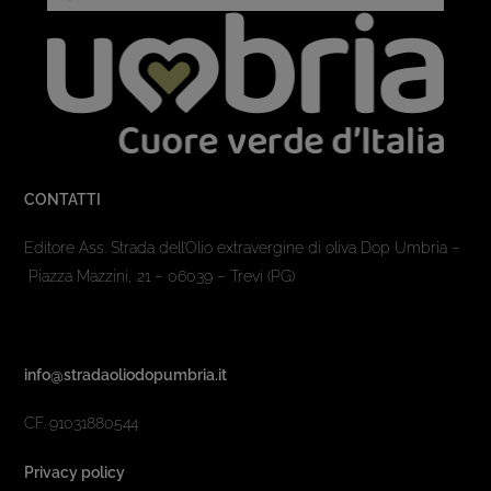
CONTATTI
Editore Ass. Strada dell’Olio extravergine di oliva Dop Umbria –
Piazza Mazzini, 21 – 06039 – Trevi (PG)
info@stradaoliodopumbria.it
CF. 91031880544
Privacy policy