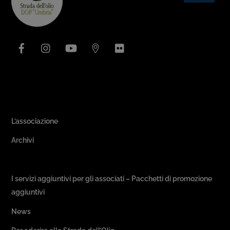
To
Top
Facebook
Instagram
YouTube
Issuu
Flickr
Area Associativa
L’associazione
Archivi
Passeggiate & Buon Gusto
I servizi aggiuntivi per gli associati – Pacchetti di promozione
aggiuntivi
News