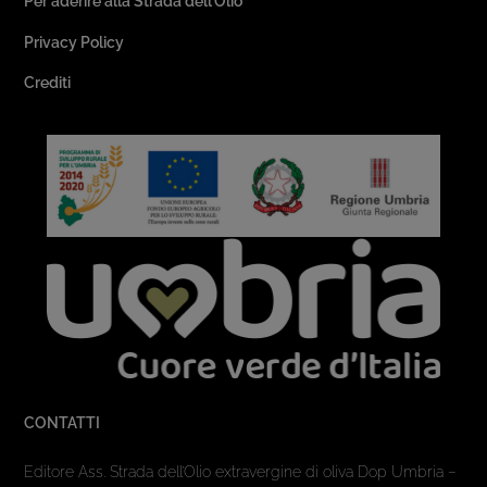
Per aderire alla Strada dell’Olio
Privacy Policy
Crediti
CONTATTI
Editore Ass. Strada dell’Olio extravergine di oliva Dop Umbria –