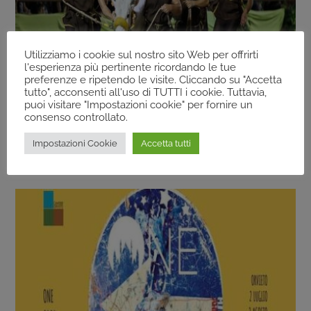
Utilizziamo i cookie sul nostro sito Web per offrirti
l'esperienza più pertinente ricordando le tue
preferenze e ripetendo le visite. Cliccando su "Accetta
tutto", acconsenti all'uso di TUTTI i cookie. Tuttavia,
puoi visitare "Impostazioni cookie" per fornire un
ARCHIVIO
consenso controllato.
Montefalco (Pg) – Fuga Del Bove 2026 – Dal
Impostazioni Cookie
Accetta tutti
30/07/2026 Al 19/08/2026