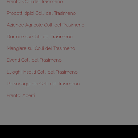
Frantoi Colli del Trasimeno
Prodotti tipici Colli del Trasimeno
Aziende Agricole Colli del Trasimeno
Dormire sui Colli del Trasimeno
Mangiare sui Colli del Trasimeno
Eventi Colli del Trasimeno
Luoghi insoliti Colli del Trasimeno
Personaggi dei Colli del Trasimeno
Frantoi Aperti