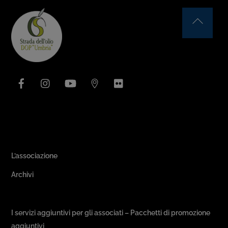
Back
To
Top
Facebook
Instagram
YouTube
Issuu
Flickr
Area Associativa
L’associazione
Archivi
Passeggiate & Buon Gusto
I servizi aggiuntivi per gli associati – Pacchetti di promozione
aggiuntivi