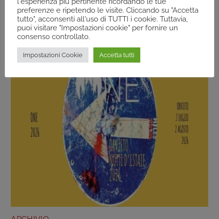
l'esperienza più pertinente ricordando le tue
Montefalco (Pg) – Fuga Del Bove 2026 – Dal
preferenze e ripetendo le visite. Cliccando su "Accetta
30/07/2026 Al 19/08/2026
tutto", acconsenti all'uso di TUTTI i cookie. Tuttavia,
puoi visitare "Impostazioni cookie" per fornire un
consenso controllato.
Impostazioni Cookie
Accetta tutti