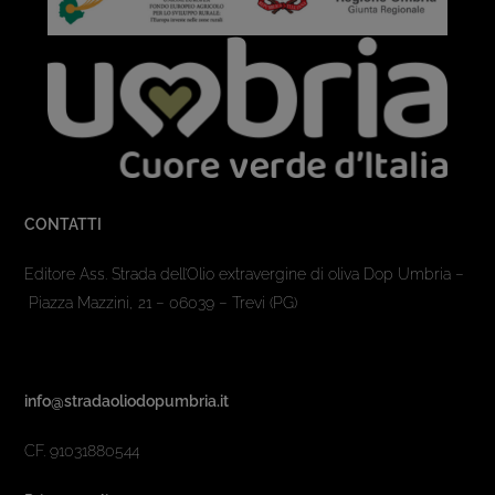
CONTATTI
Editore Ass. Strada dell’Olio extravergine di oliva Dop Umbria –
Piazza Mazzini, 21 – 06039 – Trevi (PG)
info@stradaoliodopumbria.it
CF. 91031880544