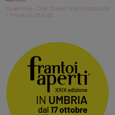
ARCHIVIO
Orvieto (Pg) – ONE, Orvieto Notti D’Estate 2026
– Fino Al 02-08-2026