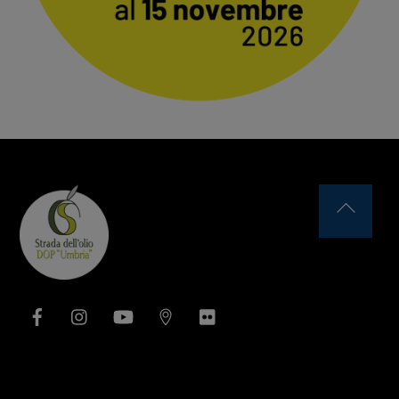
Back
To
Top
Facebook
Instagram
YouTube
Issuu
Flickr