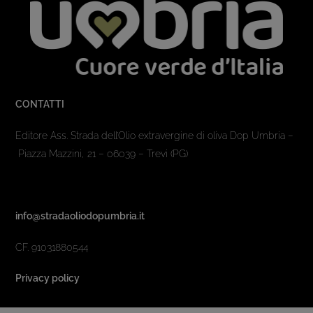
CONTATTI
Editore Ass. Strada dell’Olio extravergine di oliva Dop Umbria –
Piazza Mazzini, 21 – 06039 – Trevi (PG)
info@stradaoliodopumbria.it
CF. 91031880544
Privacy policy