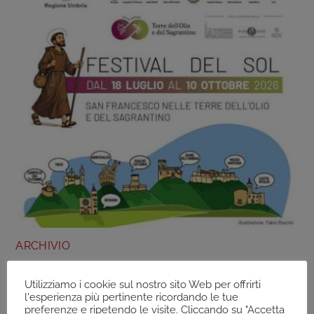
ARCHIVIO
Trevi (Pg) – “San Francesco Nelle Terre Del
Sagrantino”, Trekking Per BAMBINI – Dal 18 Al
Utilizziamo i cookie sul nostro sito Web per offrirti
l'esperienza più pertinente ricordando le tue
19 Luglio
preferenze e ripetendo le visite. Cliccando su "Accetta