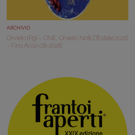
ARCHIVIO
Orvieto (Pg) – ONE, Orvieto Notti D’Estate 2026
– Fino Al 02-08-2026