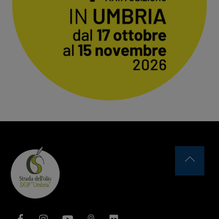
Back
To
Top
Facebook
Instagram
YouTube
Issuu
Flickr