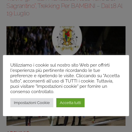
Sagrantino”, Trekking Per BAMBINI – Dal 18 Al
19 Luglio
Utilizziamo i cookie sul nostro sito Web per offrirti
l'esperienza più pertinente ricordando le tue
preferenze e ripetendo le visite. Cliccando su "Accetta
tutto", acconsenti all'uso di TUTTI i cookie. Tuttavia,
puoi visitare "Impostazioni cookie" per fornire un
consenso controllato.
Impostazioni Cookie
Accetta tutti