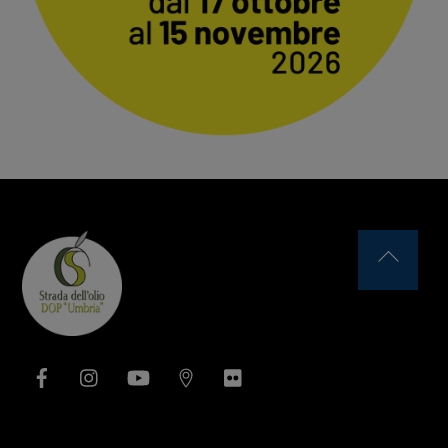
Back
To
Top
Facebook
Instagram
YouTube
Issuu
Flickr