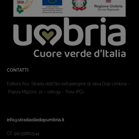
CONTATTI
Editore Ass. Strada dell’Olio extravergine di oliva Dop Umbria –
Piazza Mazzini, 21 – 06039 – Trevi (PG)
info@stradaoliodopumbria.it
CF. 91031880544