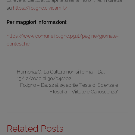
Gli eventi dall’11 al 18 aprile si terranno online, in diretta
su
https://foligno.civicam.it/
Per maggiori informazioni:
https://www.comune.foligno.pg.it/pagine/giornate-
dantesche
Humbria2O, La Cultura non si ferma – Dal
15/12/2020 al 30/04/2021
Foligno – Dal 22 al 25 aprile:“Festa di Scienza e
Filosofia – Virtute e Canoscenza”
Related Posts