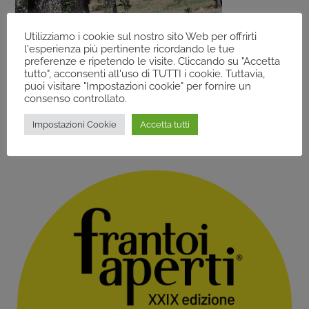
Utilizziamo i cookie sul nostro sito Web per offrirti
l'esperienza più pertinente ricordando le tue
preferenze e ripetendo le visite. Cliccando su "Accetta
FOLIGNO (PG) – LO SCOGLIO FARM AND OIL
tutto", acconsenti all'uso di TUTTI i cookie. Tuttavia,
MILL
puoi visitare "Impostazioni cookie" per fornire un
consenso controllato.
Impostazioni Cookie
Accetta tutti