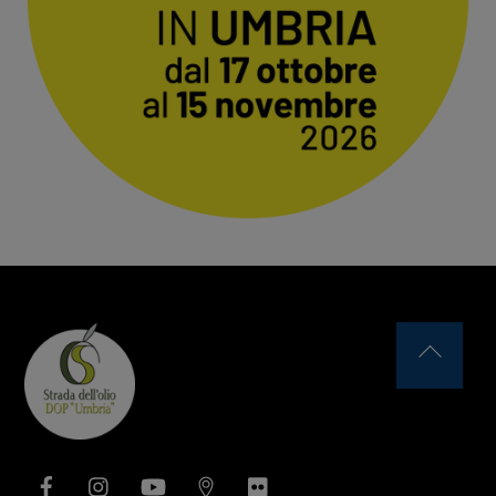
Back
To
Top
Facebook
Instagram
YouTube
Issuu
Flickr