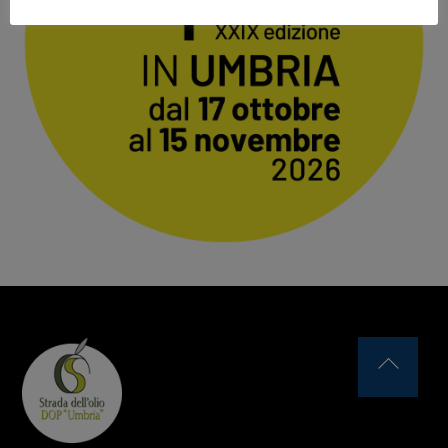
Back
To
Top