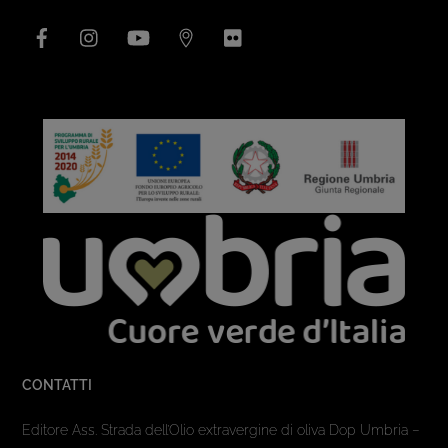
Facebook
Instagram
YouTube
Issuu
Flickr
CONTATTI
Editore Ass. Strada dell’Olio extravergine di oliva Dop Umbria –