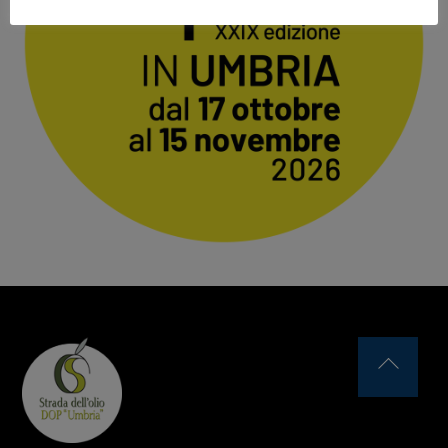
Back
To
Top