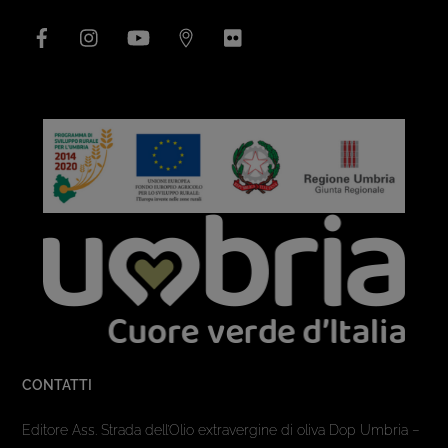
Facebook
Instagram
YouTube
Issuu
Flickr
CONTATTI
Editore Ass. Strada dell’Olio extravergine di oliva Dop Umbria –