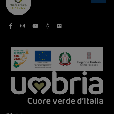
To
Top
Facebook
Instagram
YouTube
Issuu
Flickr