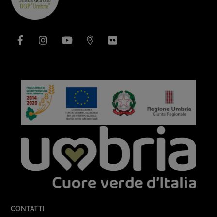
To
Top
Facebook
Instagram
YouTube
Issuu
Flickr
CONTATTI