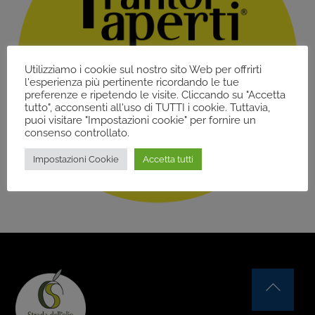
Utilizziamo i cookie sul nostro sito Web per offrirti
l'esperienza più pertinente ricordando le tue
preferenze e ripetendo le visite. Cliccando su "Accetta
tutto", acconsenti all'uso di TUTTI i cookie. Tuttavia,
puoi visitare "Impostazioni cookie" per fornire un
consenso controllato.
Impostazioni Cookie
Accetta tutti
Back