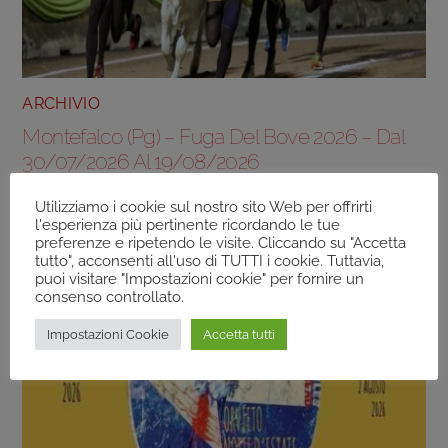
ARCHIVIO
Montefalco (Pg) – Fuga Del Bove 2026 – Dal
30/07/2026 Al 19/08/2026
Utilizziamo i cookie sul nostro sito Web per offrirti
l'esperienza più pertinente ricordando le tue
preferenze e ripetendo le visite. Cliccando su "Accetta
tutto", acconsenti all'uso di TUTTI i cookie. Tuttavia,
puoi visitare "Impostazioni cookie" per fornire un
consenso controllato.
Impostazioni Cookie
Accetta tutti