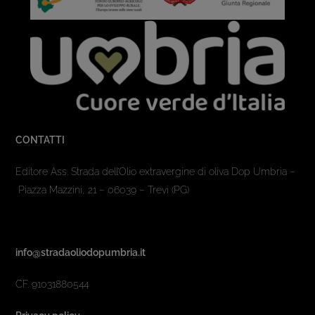
CONTATTI
Editore Ass. Strada dell’Olio extravergine di oliva Dop Umbria –
Piazza Mazzini, 21 – 06039 – Trevi (PG)
info@stradaoliodopumbria.it
CF. 91031880544