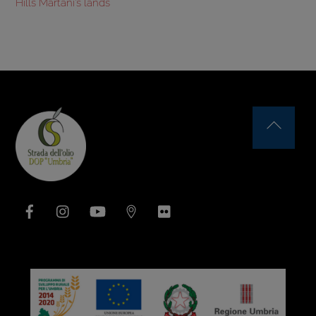
Hills Martani’s lands
Back
To
Top
Facebook
Instagram
YouTube
Issuu
Flickr