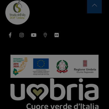
Back
To
Top
Facebook
Instagram
YouTube
Issuu
Flickr