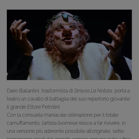
Dario Ballantini, trasformista di
Striscia La Notizia
, porta a
teatro un cavallo di battaglia del suo repertorio giovanile:
il grande Ettore Petrolini.
Con la consueta maniacale ostinazione per il totale
camuffamento, l’artista livornese riesce a far rivivere, in
una versione più aderente possibile all’originale, sette