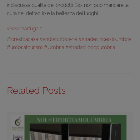
indiscussa qualità dei prodotti Bio, non può mancare la
cura nel dettaglio e la bellezza dei luoghi.
www.marfuga.i
t
#iorestoacasa
#andratuttobene
#stradevinoeolioumbria
#umbriatourism
#Umbria
#stradaoliodopumbria
Related Posts