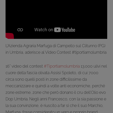
L’Azienda Agraria Marfuga di Campello sul Clitunno (PG)
in Umbria, aderisce al Video Contest #tiportiamolumbria
16° video del contest
#Tiportiamolumbria
13.000 ulivi nel
cuore della fascia olivata Assisi Spoleto, di cui 7000
circa sono quelli posti in zone difficilissime da
meccanizzare e quindi a volte anti economiche, perché
zone estreme, zone che però donano il cru dell’Olio evo
Dop Umbria. Negli anni Francesco, con la sia passione e
la sua convinzione, è riuscito a far sì che il suo Marchio,
Marfuga, fosse considerato un vero e proprio brand,