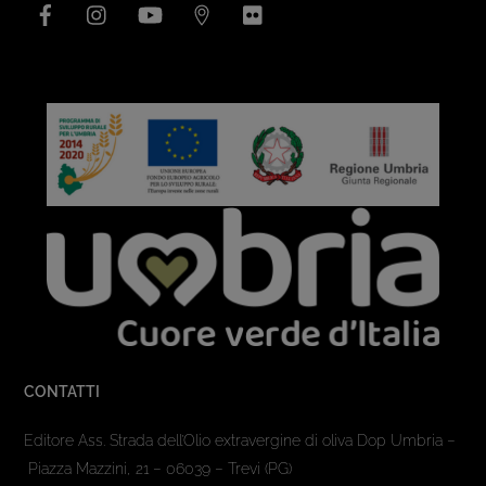
Facebook
Instagram
YouTube
Issuu
Flickr
CONTATTI
Editore Ass. Strada dell’Olio extravergine di oliva Dop Umbria –
Piazza Mazzini, 21 – 06039 – Trevi (PG)