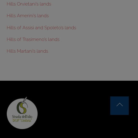
Hills Orvietani’s lands
Hills Amerini’s lands
Hills of Assisi and Spoleto’s lands
Hills of Trasimeno’s lands
Hills Martani’s lands
Back
To
Top