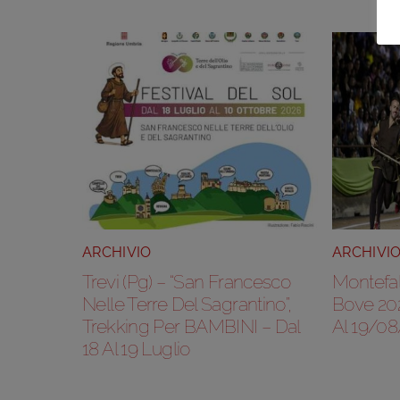
ARCHIVIO
ARCHIVI
Trevi (Pg) – “San Francesco
Montefal
Nelle Terre Del Sagrantino”,
Bove 20
Trekking Per BAMBINI – Dal
Al 19/0
18 Al 19 Luglio