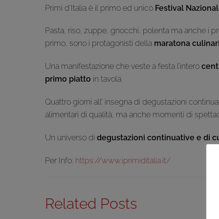
Primi d’Italia è il primo ed unico
Festival Nazionale
Pasta, riso, zuppe, gnocchi, polenta ma anche i pr
primo, sono i protagonisti della
maratona culinar
Una manifestazione che veste a festa l’intero
cent
primo piatto
in tavola.
Quattro giorni all’ insegna di degustazioni continua
alimentari di qualità, ma anche momenti di spettac
Un universo di
degustazioni continuative e di c
Per Info:
https://www.iprimiditalia.it/
Related Posts