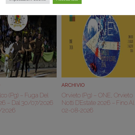
O
ARCHIVIO
co (Pg) – Fuga Del
Orvieto (Pg) – ONE, Orvieto
26 – Dal 30/07/2026
Notti D’Estate 2026 – Fino Al
8/2026
02-08-2026