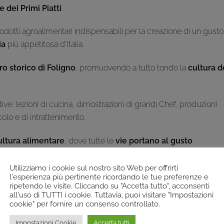
 dei Primi Piatti
.
odotti agroalimentari indispensabili per la creazione di un gust
ia
più appetitosa d’Italia.
ro storico di Foligno
, promuovendo a tutto tondo la
cultura d
tive, lezioni di cucina, dimostrazioni di grandi Chef, produzioni
olo e di intrattenimento.
ultura alimentare
, dove tutte le
vie portano al gusto
.
Utilizziamo i cookie sul nostro sito Web per offrirti
l'esperienza più pertinente ricordando le tue preferenze e
ripetendo le visite. Cliccando su "Accetta tutto", acconsenti
all'uso di TUTTI i cookie. Tuttavia, puoi visitare "Impostazioni
cookie" per fornire un consenso controllato.
Impostazioni Cookie
Accetta tutti