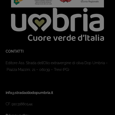
CONTATTI
Editore Ass. Strada dell’Olio extravergine di oliva Dop Umbria –
Piazza Mazzini, 21 – 06039 – Trevi (PG)
info@stradaoliodopumbria.it
CF. 91031880544