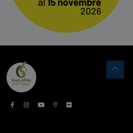
Back
To
Top
Facebook
Instagram
YouTube
Issuu
Flickr
Area Associativa