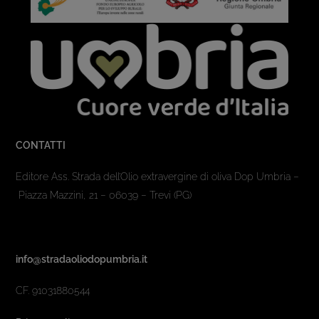
CONTATTI
Editore Ass. Strada dell’Olio extravergine di oliva Dop Umbria –
Piazza Mazzini, 21 – 06039 – Trevi (PG)
info@stradaoliodopumbria.it
CF. 91031880544