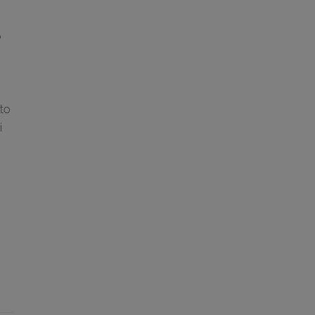
o
to
i