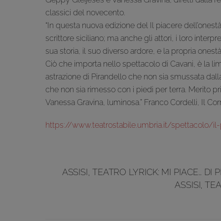
classici del novecento.
“In questa nuova edizione del Il piacere dell’ones
scrittore siciliano; ma anche gli attori, i loro inte
sua storia, il suo diverso ardore, e la propria onestà 
Ciò che importa nello spettacolo di Cavani, è la li
astrazione di Pirandello che non sia smussata dall
che non sia rimesso con i piedi per terra. Merito p
Vanessa Gravina, luminosa.” Franco Cordelli, Il Cor
https://www.teatrostabile.umbria.it/spettacolo/il
ASSISI, TEATRO LYRICK: MI PIACE… DI 
ASSISI, T