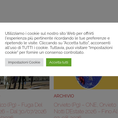
Utilizziamo i cookie sul nostro sito Web per offrirti
l'esperienza più pertinente ricordando le tue preferenze e
ripetendo le visite. Cliccando su "Accetta tutto", acconsenti
all'uso di TUTTI i cookie. Tuttavia, puoi visitare "Impostazioni
cookie" per fornire un consenso controllato.
Impostazioni Cookie
Accetta tutti
O
ARCHIVIO
co (Pg) – Fuga Del
Orvieto (Pg) – ONE, Orvieto
26 – Dal 30/07/2026
Notti D’Estate 2026 – Fino Al
8/2026
02-08-2026