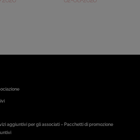
a Associativa
sociazione
ivi
sseggiate & Buon Gusto
rvizi aggiuntivi per gli associati – Pacchetti di promozione
untivi