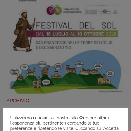
ARCHIVIO
Trevi (Pg) – “San Francesco Nelle Terre Del
Sagrantino”, Trekking Per BAMBINI – Dal 18 Al
Utilizziamo i cookie sul nostro sito Web per offrirti
l'esperienza più pertinente ricordando le tue
19 Luglio
preferenze e ripetendo le visite. Cliccando su "Accetta