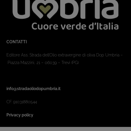
CONTATTI
Editore Ass. Strada dell’Olio extravergine di oliva Dop Umbria –
Piazza Mazzini, 21 – 06039 – Trevi (PG)
info@stradaoliodopumbria.it
CF. 91031880544
Privacy policy