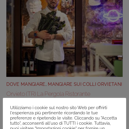
DOVE MANGIARE
,
MANGIARE SUI COLLI ORVIETANI
Orvieto (TR) La Pergola Ristorante
Utilizziamo i cookie sul nostro sito Web per offrirti
l'esperienza più pertinente ricordando le tue
preferenze e ripetendo le visite. Cliccando su "Accetta
tutto", acconsenti all'uso di TUTTI i cookie. Tuttavia,
puoi visitare "Impostazioni cookie" per fornire un