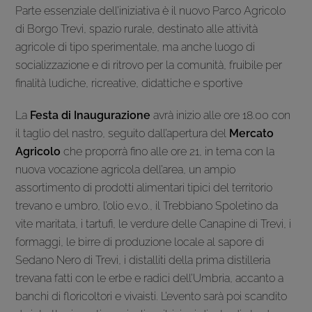
Parte essenziale dell’iniziativa è il nuovo Parco Agricolo
di Borgo Trevi, spazio rurale, destinato alle attività
agricole di tipo sperimentale, ma anche luogo di
socializzazione e di ritrovo per la comunità, fruibile per
finalità ludiche, ricreative, didattiche e sportive
La
Festa di Inaugurazione
avrà inizio alle ore 18.00 con
il taglio del nastro, seguito dall’apertura del
Mercato
Agricolo
che proporrà fino alle ore 21, in tema con la
nuova vocazione agricola dell’area, un ampio
assortimento di prodotti alimentari tipici del territorio
trevano e umbro, l’olio e.v.o., il Trebbiano Spoletino da
vite maritata, i tartufi, le verdure delle Canapine di Trevi, i
formaggi, le birre di produzione locale al sapore di
Sedano Nero di Trevi, i distalliti della prima distilleria
trevana fatti con le erbe e radici dell’Umbria, accanto a
banchi di floricoltori e vivaisti. L’evento sarà poi scandito