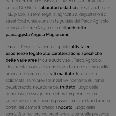
da intrattenimenti musicali, esibizioni di arte di strada a
cura di DoisBerto,
laboratori didattici
pensati anche per
i più piccoli su temi legati all’agricoltura, degustazioni di
street food rurale e una visita guidata del Parco Agricolo,
prevista alle ore 18.45, a cura dell’
architetto
paesaggista Angela Magionami
.
Durante l’evento, saranno proposte
attività ed
esperienze legate alle caratteristiche specifiche
delle varie aree
in cui è suddiviso il Parco Agricolo,
idealmente associate a uno stato d’animo o a una qualità
umana: nella zona delle
viti maritate
, luogo della
solidarietà, sono previste iniziative incentrate sul tema
dell’abbraccio; nella zona del
frutteto
, luogo della
generosità, si svolgeranno laboratori per insegnare
come creare uno spaventapasseri, utilizzando indumenti
portati dai bambini; presso il
noceto
, luogo della
sacralità, si reciteranno preghiere alla terra, alla presenza