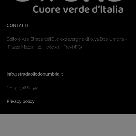
CONTATTI
Editore Ass. Strada dell’Olio extravergine di oliva Dop Umbria –
Piazza Mazzini, 21 – 06039 – Trevi (PG)
info@stradaoliodopumbria.it
CF. 91031880544
Privacy policy