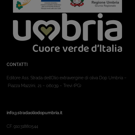
CONTATTI
Editore Ass. Strada dell’Olio extravergine di oliva Dop Umbria –
Piazza Mazzini, 21 – 06039 – Trevi (PG)
info@stradaoliodopumbria.it
CF. 91031880544