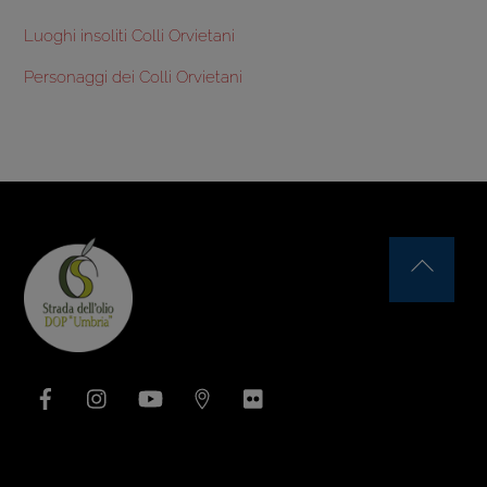
Luoghi insoliti Colli Orvietani
Personaggi dei Colli Orvietani
Back
To
Top
Facebook
Instagram
YouTube
Issuu
Flickr