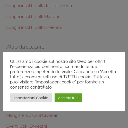
Luoghi insoliti Colli del Trasimeno
Luoghi insoliti Colli Martani
Luoghi insoliti Colli Orvietani
Altro da scoprire:
Terre Colli Orvietani
Utilizziamo i cookie sul nostro sito Web per offrirti
l'esperienza più pertinente ricordando le tue
preferenze e ripetendo le visite. Cliccando su "Accetta
Frantoi Colli Orvietani
tutto", acconsenti all'uso di TUTTI i cookie. Tuttavia,
puoi visitare "Impostazioni cookie" per fornire un
Prodotti tipici Colli Orvietani
consenso controllato.
Aziende Agricole Colli Orvietani
Impostazioni Cookie
Accetta tutti
Dormire sui Colli Orvietani
Mangiare sui Colli Orvietani
Eventi Colli Orvietani