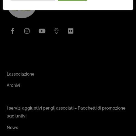
To
Top
Facebook
Instagram
YouTube
Issuu
Flickr
Area Associativa
L’associazione
Archivi
Passeggiate & Buon Gusto
I servizi aggiuntivi per gli associati – Pacchetti di promozione
aggiuntivi
News