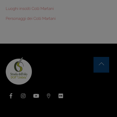
Luoghi insoliti Colli Martani
Personaggi dei Colli Martani
Back
To
Top
Facebook
Instagram
YouTube
Issuu
Flickr