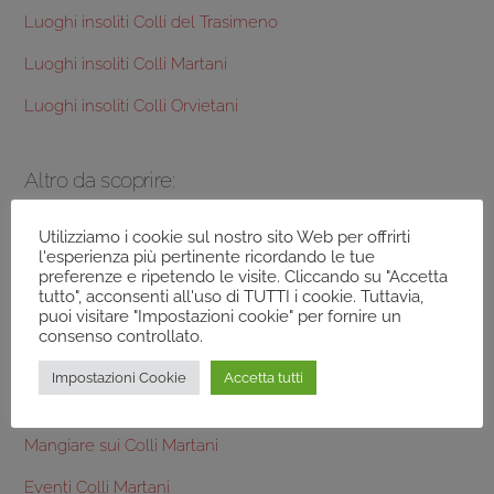
Luoghi insoliti Colli del Trasimeno
Luoghi insoliti Colli Martani
Luoghi insoliti Colli Orvietani
Altro da scoprire:
Terre dei Colli Martani
Utilizziamo i cookie sul nostro sito Web per offrirti
l'esperienza più pertinente ricordando le tue
preferenze e ripetendo le visite. Cliccando su "Accetta
Frantoi Colli Martani
tutto", acconsenti all'uso di TUTTI i cookie. Tuttavia,
puoi visitare "Impostazioni cookie" per fornire un
Prodotti tipici Colli Martani
consenso controllato.
Aziende Agricole Colli Martani
Impostazioni Cookie
Accetta tutti
Dormire sui Colli Martani
Mangiare sui Colli Martani
Eventi Colli Martani