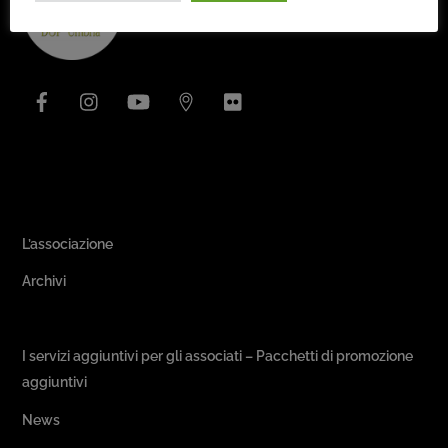
To
Top
Facebook
Instagram
YouTube
Issuu
Flickr
Area Associativa
L’associazione
Archivi
Passeggiate & Buon Gusto
I servizi aggiuntivi per gli associati – Pacchetti di promozione
aggiuntivi
News