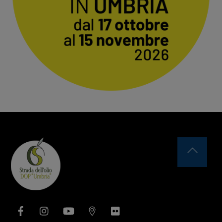
Back
To
Top
Facebook
Instagram
YouTube
Issuu
Flickr