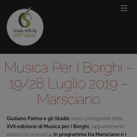
Skip
Men
to
content
Musica Per I Borghi –
19/28 Luglio 2019 –
Marsciano
Giuliano Palma e gli Stadio
sono i protagonisti della
XVII edizione di Musica per i Borghi,
l’appuntamento
estivo con la musica
, in programma tra Marsciano e i