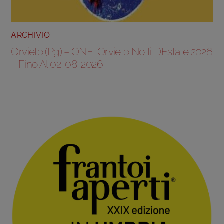
ARCHIVIO
Orvieto (Pg) – ONE, Orvieto Notti D’Estate 2026
– Fino Al 02-08-2026