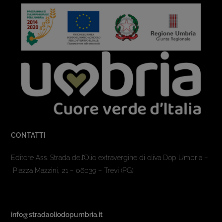
CONTATTI
Editore Ass. Strada dell’Olio extravergine di oliva Dop Umbria –
Piazza Mazzini, 21 – 06039 – Trevi (PG)
info@stradaoliodopumbria.it