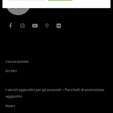
To
Top
Facebook
Instagram
YouTube
Issuu
Flickr
Area Associativa
L’associazione
Archivi
Passeggiate & Buon Gusto
I servizi aggiuntivi per gli associati – Pacchetti di promozione
aggiuntivi
News